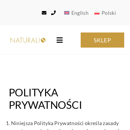
Przejdź
do
English
Polski
zawartości
SKLEP
Toggle
Navigation
Strona główna
O nas
POLITYKA
Produkty
PRYWATNOŚCI
Usługi Produkcyjne
Niniejsza Polityka Prywatności określa zasady