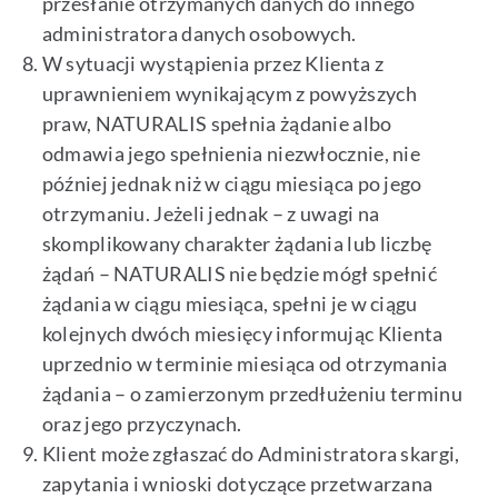
przesłanie otrzymanych danych do innego
administratora danych osobowych.
W sytuacji wystąpienia przez Klienta z
uprawnieniem wynikającym z powyższych
praw, NATURALIS spełnia żądanie albo
odmawia jego spełnienia niezwłocznie, nie
później jednak niż w ciągu miesiąca po jego
otrzymaniu. Jeżeli jednak – z uwagi na
skomplikowany charakter żądania lub liczbę
żądań – NATURALIS nie będzie mógł spełnić
żądania w ciągu miesiąca, spełni je w ciągu
kolejnych dwóch miesięcy informując Klienta
uprzednio w terminie miesiąca od otrzymania
żądania – o zamierzonym przedłużeniu terminu
oraz jego przyczynach.
Klient może zgłaszać do Administratora skargi,
zapytania i wnioski dotyczące przetwarzana