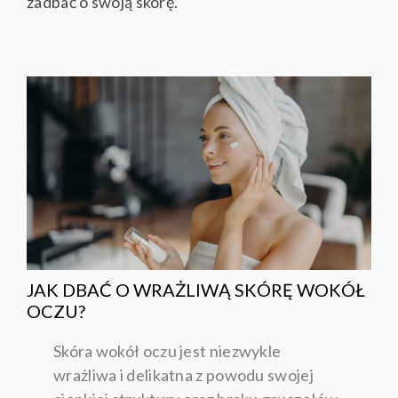
zadbać o swoją skórę.
JAK DBAĆ O WRAŻLIWĄ SKÓRĘ WOKÓŁ
OCZU?
Skóra wokół oczu jest niezwykle
wrażliwa i delikatna z powodu swojej