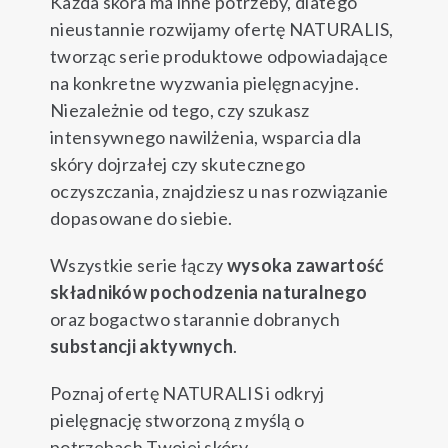
Każda skóra ma inne potrzeby, dlatego
nieustannie rozwijamy ofertę NATURALIS,
Blog
tworząc serie produktowe odpowiadające
na konkretne wyzwania pielęgnacyjne.
Kontakt
Niezależnie od tego, czy szukasz
intensywnego nawilżenia, wsparcia dla
skóry dojrzałej czy skutecznego
oczyszczania, znajdziesz u nas rozwiązanie
dopasowane do siebie.
Wszystkie serie łączy
wysoka zawartość
składników pochodzenia naturalnego
oraz bogactwo starannie dobranych
substancji aktywnych
.
Poznaj ofertę NATURALIS i odkryj
pielęgnację stworzoną z myślą o
potrzebach Twojej skóry.