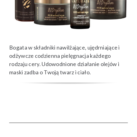
Bogata w składniki nawilżające, ujędrniające i
odżywcze codzienna pielęgnacja każdego
rodzaju cery. Udowodnione działanie olejów i
maski zadba o Twoją twarz i ciało.