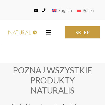
Przejdź
do
English
Polski
zawartości
SKLEP
Toggle
Navigation
Strona główna
O nas
POZNAJ WSZYSTKIE
PRODUKTY
Produkty
NATURALIS
Usługi Produkcyjne