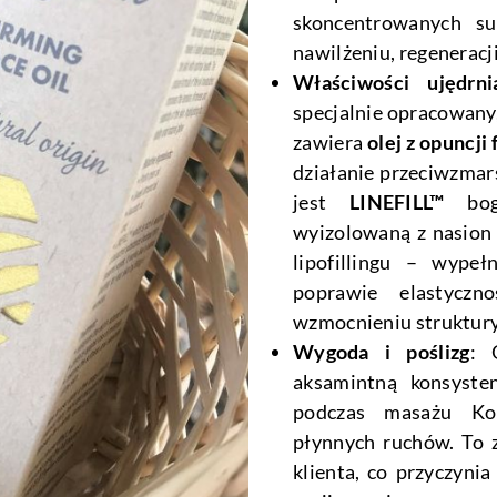
skoncentrowanych su
nawilżeniu, regeneracji
Właściwości ujędrni
specjalnie opracowany
zawiera
olej z opuncji
działanie przeciwzmar
jest
LINEFILL™
boga
wyizolowaną z nasion 
lipofillingu – wype
poprawie elastyczn
wzmocnieniu struktury
Wygoda i poślizg
: 
aksamintną konsysten
podczas masażu Kob
płynnych ruchów. To 
klienta, co przyczynia