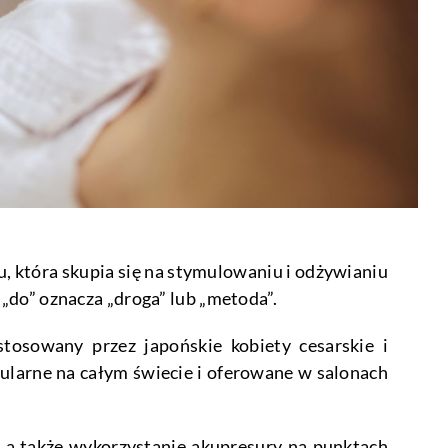
, która skupia się na stymulowaniu i odżywianiu
 „do” oznacza „droga” lub „metoda”.
tosowany przez japońskie kobiety cesarskie i
ularne na całym świecie i oferowane w salonach
y, a także wykorzystanie akupresury na punktach