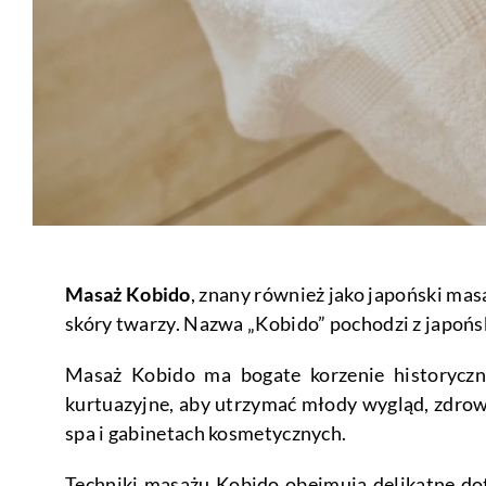
Masaż Kobido
, znany również jako japoński ma
skóry twarzy. Nazwa „Kobido” pochodzi z japoński
Masaż Kobido ma bogate korzenie historyczne
kurtuazyjne, aby utrzymać młody wygląd, zdrow
spa i gabinetach kosmetycznych.
Techniki masażu Kobido obejmują delikatne dotk