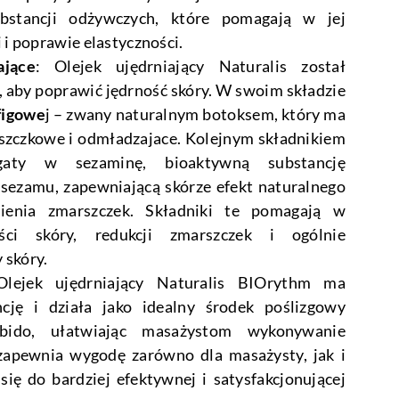
bstancji odżywczych, które pomagają w jej
 i poprawie elastyczności.
ające
: Olejek ujędrniający Naturalis został
, aby poprawić jędrność skóry. W swoim składzie
 figowe
j – zwany naturalnym botoksem, który ma
szczkowe i odmładzajace. Kolejnym składnikiem
ty w sezaminę, bioaktywną substancję
sezamu, zapewniającą skórze efekt naturalnego
łnienia zmarszczek. Składniki te pomagają w
ości skóry, redukcji zmarszczek i ogólnie
 skóry.
Olejek ujędrniający Naturalis BIOrythm ma
cję i działa jako idealny środek poślizgowy
ido, ułatwiając masażystom wykonywanie
zapewnia wygodę zarówno dla masażysty, jak i
 się do bardziej efektywnej i satysfakcjonującej