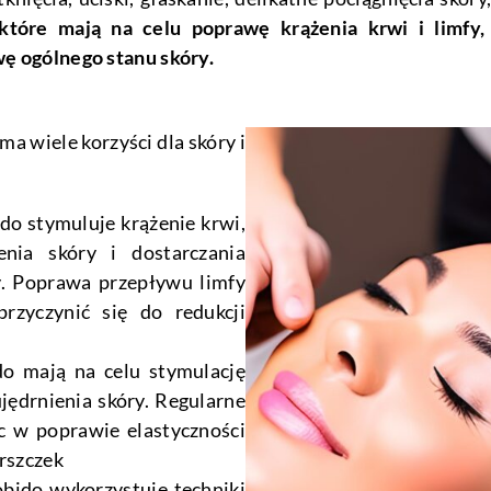
tóre mają na celu poprawę krążenia krwi i limfy, 
ę ogólnego stanu skóry.
a wiele korzyści dla skóry i
do stymuluje krążenie krwi,
enia skóry i dostarczania
. Poprawa przepływu limfy
zyczynić się do redukcji
do mają na celu stymulację
ujędrnienia skóry. Regularne
w poprawie elastyczności
arszczek
bido wykorzystuje techniki