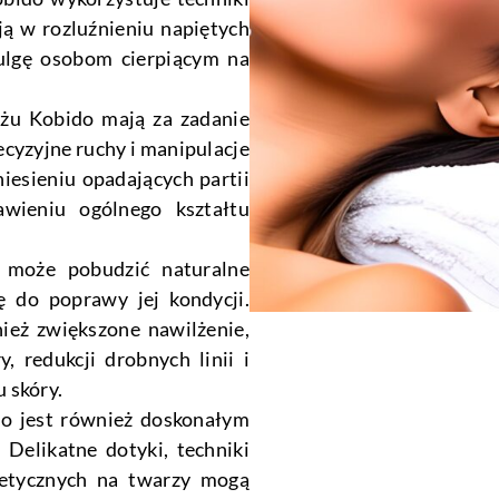
ją w rozluźnieniu napiętych
 ulgę osobom cierpiącym na
żu Kobido mają za zadanie
cyzyjne ruchy i manipulacje
esieniu opadających partii
awieniu ogólnego kształtu
 może pobudzić naturalne
ię do poprawy jej kondycji.
nież zwiększone nawilżenie,
, redukcji drobnych linii i
 skóry.
do jest również doskonałym
 Delikatne dotyki, techniki
getycznych na twarzy mogą