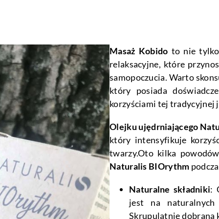
Masaż Kobido
to nie tylko
relaksacyjne, które przynos
samopoczucia. Warto skons
który posiada doświadcze
korzyściami tej tradycyjnej
Olejku ujędrniającego Natu
który intensyfikuje korzyś
twarzy.Oto kilka powodów
Naturalis BIOrythm
podcza
Naturalne składniki
: 
jest na naturalnych
Skrupulatnie dobrana 