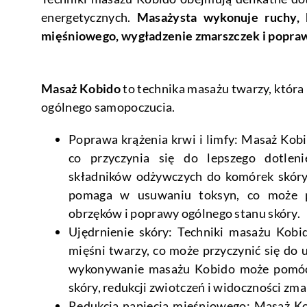
energetycznych.
Masażysta wykonuje ruchy, k
mięśniowego, wygładzenie zmarszczek i popraw
Masaż Kobido
to technika masażu twarzy, która m
ogólnego samopoczucia.
Poprawa krążenia krwi i limfy: Masaż Kobi
co przyczynia się do lepszego dotleni
składników odżywczych do komórek skóry
pomaga w usuwaniu toksyn, co może pr
obrzęków i poprawy ogólnego stanu skóry.
Ujędrnienie skóry: Techniki masażu Kobi
mięśni twarzy, co może przyczynić się do 
wykonywanie masażu Kobido może pomóc 
skóry, redukcji zwiotczeń i widoczności zm
Redukcja napięcia mięśniowego: Masaż Ko